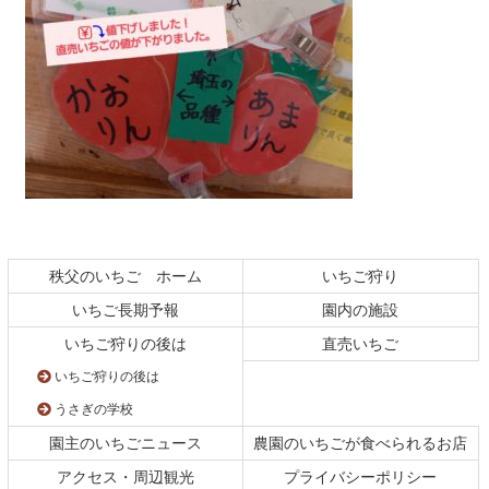
コ
ペ
ン
ー
テ
ジ
秩父のいちご ホーム
いちご狩り
ン
の
いちご長期予報
園内の施設
ツ
先
本
頭
いちご狩りの後は
直売いちご
文
へ
いちご狩りの後は
の
戻
先
る
うさぎの学校
頭
園主のいちごニュース
農園のいちごが食べられるお店
へ
戻
アクセス・周辺観光
プライバシーポリシー