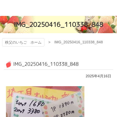
コ
ン
テ
秩父のいちご
ン
IMG_20250416_110338_848
ツ
有機ゴミから日
本
文
本一いちごを目
へ
IMG_20250416_110338_848
秩父のいちご ホーム
ス
指す「ただかね
キ
ッ
プ
農園」
IMG_20250416_110338_848
2025年4月16日