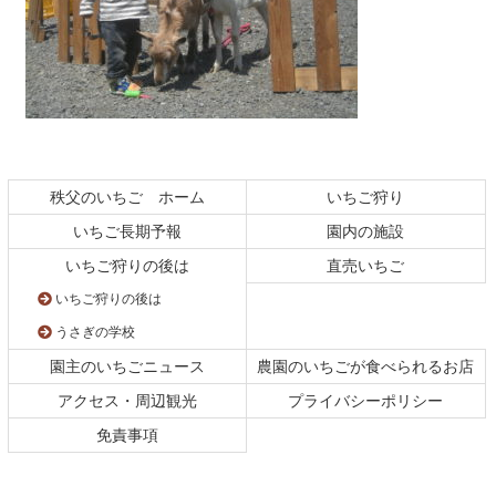
コ
ペ
ン
ー
テ
ジ
秩父のいちご ホーム
いちご狩り
ン
の
いちご長期予報
園内の施設
ツ
先
本
頭
いちご狩りの後は
直売いちご
文
へ
いちご狩りの後は
の
戻
先
る
うさぎの学校
頭
園主のいちごニュース
農園のいちごが食べられるお店
へ
戻
アクセス・周辺観光
プライバシーポリシー
る
免責事項