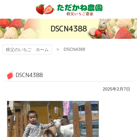
コ
ン
テ
秩父のいちご
ン
DSCN4388
ツ
有機ゴミから日
本
文
本一いちごを目
へ
DSCN4388
秩父のいちご ホーム
ス
指す「ただかね
キ
ッ
プ
農園」
DSCN4388
2025年2月7日