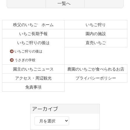
一覧へ
コ
ペ
ン
ー
テ
ジ
秩父のいちご ホーム
いちご狩り
ン
の
いちご長期予報
園内の施設
ツ
先
本
頭
いちご狩りの後は
直売いちご
文
へ
いちご狩りの後は
の
戻
先
る
うさぎの学校
頭
園主のいちごニュース
農園のいちごが食べられるお店
へ
戻
アクセス・周辺観光
プライバシーポリシー
る
免責事項
アーカイブ
ア
ー