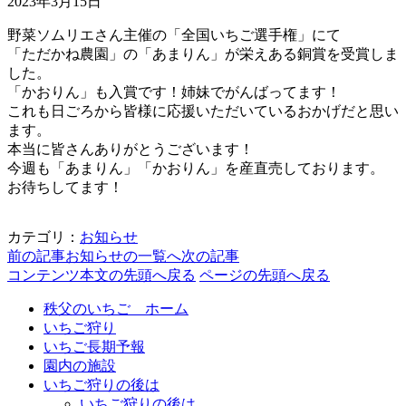
2023年3月15日
野菜ソムリエさん主催の「全国いちご選手権」にて
「ただかね農園」の「あまりん」が栄えある銅賞を受賞しま
した。
「かおりん」も入賞です！姉妹でがんばってます！
これも日ごろから皆様に応援いただいているおかげだと思い
ます。
本当に皆さんありがとうございます！
今週も「あまりん」「かおりん」を産直売しております。
お待ちしてます！
カテゴリ：
お知らせ
前の記事
お知らせの一覧へ
次の記事
コンテンツ本文の先頭へ戻る
ページの先頭へ戻る
秩父のいちご ホーム
いちご狩り
いちご長期予報
園内の施設
いちご狩りの後は
いちご狩りの後は