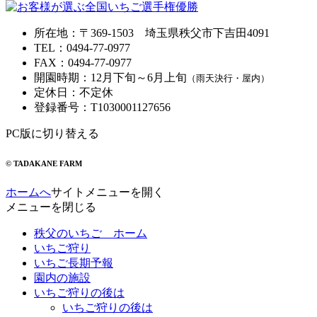
所在地
：
〒369-1503
埼玉県秩父市下吉田4091
TEL
：
0494-77-0977
FAX
：
0494-77-0977
開園時期
：
12月下旬～6月上旬
（雨天決行・屋内）
定休日
：
不定休
登録番号
：
T1030001127656
PC版に切り替える
© TADAKANE FARM
ホームへ
サイトメニューを開く
メニューを閉じる
秩父のいちご ホーム
いちご狩り
いちご長期予報
園内の施設
いちご狩りの後は
いちご狩りの後は