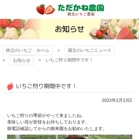
コ
ン
テ
秩父のいちご
ン
お知らせ
ツ
有機ゴミから日
本
文
本一いちごを目
へ
秩父のいちご ホーム
園主のいちごニュース
ス
いちご狩り期間中です！
お知らせ
指す「ただかね
キ
ッ
プ
農園」
いちご狩り期間中です！
2022年2月13日
いちご狩りの季節がやって来ましたね。
美味しい苺が皆様をお待ちしております。
御電話確認してからの御来園をお勧めいたします。