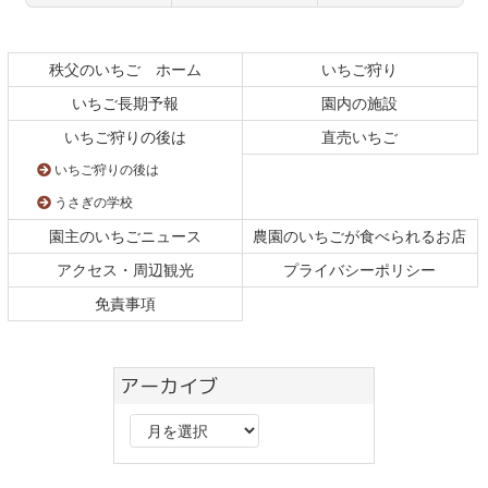
コ
ペ
ン
ー
テ
ジ
秩父のいちご ホーム
いちご狩り
ン
の
いちご長期予報
園内の施設
ツ
先
本
頭
いちご狩りの後は
直売いちご
文
へ
いちご狩りの後は
の
戻
先
る
うさぎの学校
頭
園主のいちごニュース
農園のいちごが食べられるお店
へ
戻
アクセス・周辺観光
プライバシーポリシー
る
免責事項
アーカイブ
ア
ー
カ