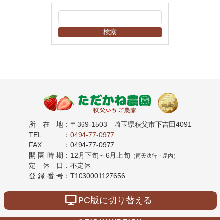
イ
ブ
秩父のいちご
所在地
：
〒369-1503
埼玉県秩父市下吉田4091
TEL
：
0494-77-0977
有機ゴミから日
FAX
：
0494-77-0977
開園時期
：
12月下旬～6月上旬
（雨天決行・屋内）
本一いちごを目
定休日
：
不定休
登録番号
：
T1030001127656
指す「ただかね
PC版に切り替える
農園」