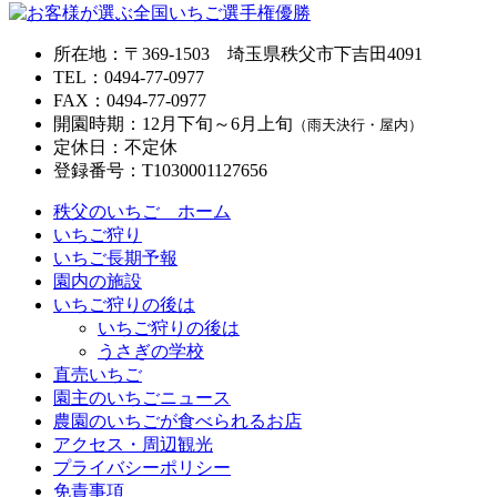
所在地
：
〒369-1503
埼玉県秩父市下吉田4091
TEL
：
0494-77-0977
FAX
：
0494-77-0977
開園時期
：
12月下旬～6月上旬
（雨天決行・屋内）
定休日
：
不定休
登録番号
：
T1030001127656
秩父のいちご ホーム
いちご狩り
いちご長期予報
園内の施設
いちご狩りの後は
いちご狩りの後は
うさぎの学校
直売いちご
園主のいちごニュース
農園のいちごが食べられるお店
アクセス・周辺観光
プライバシーポリシー
免責事項