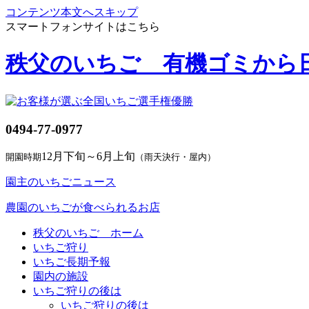
コンテンツ本文へスキップ
スマートフォンサイトはこちら
秩父のいちご 有機ゴミから
0494-77-0977
12月下旬～6月上旬
開園時期
（雨天決行・屋内）
園主のいちごニュース
農園のいちごが食べられるお店
秩父のいちご ホーム
いちご狩り
いちご長期予報
園内の施設
いちご狩りの後は
いちご狩りの後は