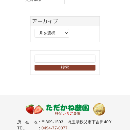
アーカイブ
ア
ー
カ
イ
ブ
秩父のいちご
所在地
：
〒369-1503
埼玉県秩父市下吉田4091
TEL
：
0494-77-0977