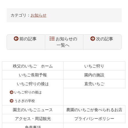
カテゴリ：
お知らせ
前の記事
お知らせの
次の記事
一覧へ
コ
ペ
ン
ー
テ
ジ
秩父のいちご ホーム
いちご狩り
ン
の
いちご長期予報
園内の施設
ツ
先
本
頭
いちご狩りの後は
直売いちご
文
へ
いちご狩りの後は
の
戻
先
る
うさぎの学校
頭
園主のいちごニュース
農園のいちごが食べられるお店
へ
戻
アクセス・周辺観光
プライバシーポリシー
る
免責事項