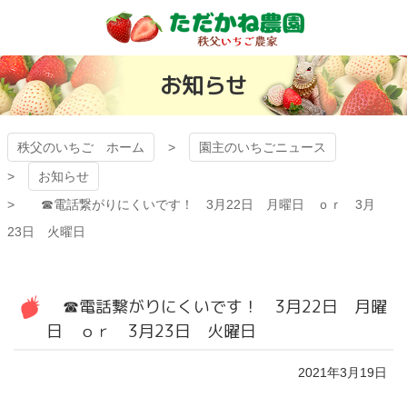
コ
ン
テ
秩父のいちご
ン
お知らせ
ツ
有機ゴミから日
本
文
本一いちごを目
へ
秩父のいちご ホーム
園主のいちごニュース
ス
お知らせ
指す「ただかね
キ
ッ
☎電話繋がりにくいです！ 3月22日 月曜日 ｏｒ 3月
プ
農園」
23日 火曜日
☎電話繋がりにくいです！ 3月22日 月曜
日 ｏｒ 3月23日 火曜日
2021年3月19日