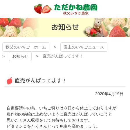
コ
ン
テ
秩父のいちご
ン
お知らせ
ツ
有機ゴミから日
本
文
本一いちごを目
へ
秩父のいちご ホーム
園主のいちごニュース
ス
直売がんばってます！
お知らせ
指す「ただかね
キ
ッ
プ
農園」
直売がんばってます！
2020年4月19日
自粛要請中の為、いちご狩りは８日から休止しておりますが
農作物の供給は止めないように直売はがんばっていこうと
思いたくさん収穫をしてお待ちしております。
ビタミンＣをたくさんとって免疫を高めましょう。