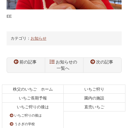
EE
カテゴリ：
お知らせ
前の記事
お知らせの
次の記事
一覧へ
コ
ペ
ン
ー
テ
ジ
秩父のいちご ホーム
いちご狩り
ン
の
いちご長期予報
園内の施設
ツ
先
本
頭
いちご狩りの後は
直売いちご
文
へ
いちご狩りの後は
の
戻
先
る
うさぎの学校