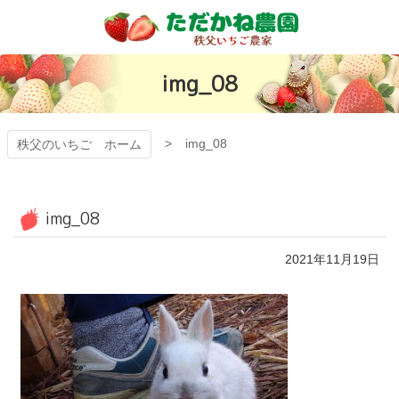
コ
ン
テ
秩父のいちご
ン
img_08
ツ
有機ゴミから日
本
文
本一いちごを目
へ
img_08
秩父のいちご ホーム
ス
指す「ただかね
キ
ッ
プ
農園」
img_08
2021年11月19日