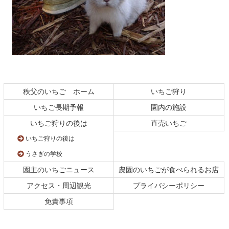
コ
ペ
ン
ー
テ
ジ
秩父のいちご ホーム
いちご狩り
ン
の
いちご長期予報
園内の施設
ツ
先
本
頭
いちご狩りの後は
直売いちご
文
へ
いちご狩りの後は
の
戻
先
る
うさぎの学校
頭
園主のいちごニュース
農園のいちごが食べられるお店
へ
戻
アクセス・周辺観光
プライバシーポリシー
る
免責事項