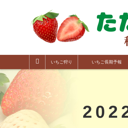
コ
ン
テ
ン
ツ
本
文
へ
秩父のいちご 有機
ス
キ
いちご狩り
いちご長期予報
ッ
を目指す「ただかね
プ
202