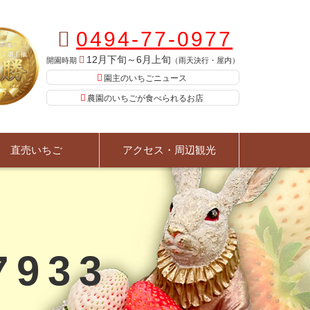
0494-77-0977
12月下旬～6月上旬
開園時期
（雨天決行・屋内）
園主のいちごニュース
農園のいちごが食べられるお店
直売いちご
アクセス・周辺観光
7933