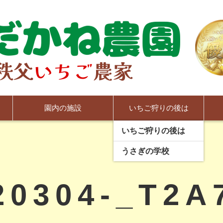
ゴミから日本一いちご
園内の施設
いちご狩りの後は
農園」
いちご狩りの後は
うさぎの学校
20304-_T2A