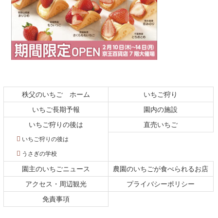
コ
ペ
ン
ー
テ
ジ
秩父のいちご ホーム
いちご狩り
ン
の
いちご長期予報
園内の施設
ツ
先
本
頭
いちご狩りの後は
直売いちご
文
へ
いちご狩りの後は
の
戻
先
る
うさぎの学校
頭
園主のいちごニュース
農園のいちごが食べられるお店
へ
戻
アクセス・周辺観光
プライバシーポリシー
る
免責事項