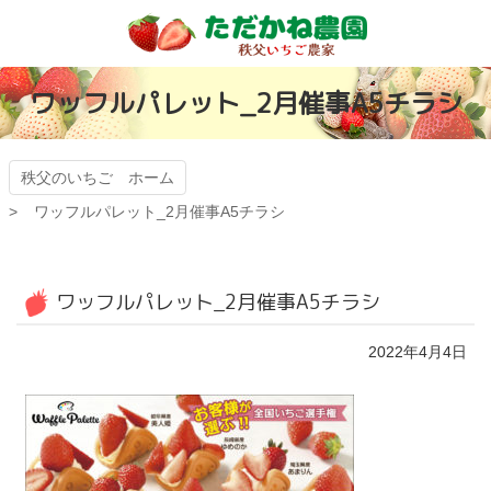
コ
ン
テ
秩父のいちご
ン
ワッフルパレット_2月催事A5チラシ
ツ
有機ゴミから日
本
文
本一いちごを目
へ
秩父のいちご ホーム
ス
ワッフルパレット_2月催事A5チラシ
指す「ただかね
キ
ッ
プ
農園」
ワッフルパレット_2月催事A5チラシ
2022年4月4日